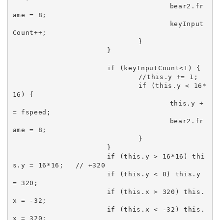
					bear2.fr
ame = 8;

					keyInput
Count++;

				}

			}

			if (keyInputCount<1) {

				//this.y += 1;

				if (this.y < 16*
16) {

					this.y +
= fspeed;

					bear2.fr
ame = 8;

				}

			}

			if (this.y > 16*16) thi
s.y = 16*16;	// ←320

			if (this.y < 0) this.y 
= 320;

			if (this.x > 320) this.
x = -32;

			if (this.x < -32) this.
x = 320;
