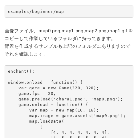
examples/beginner/map
画像ファイル、map0.png,map1.png,map2.png,map1.gif を
コピーして作業しているフォルダに持ってきます。
背景を作成するサンプルも上記のフォルダにありますので
それを確認します。
enchant();

window.onload = function() {

    var game = new Game(320, 320);

    game.fps = 20;

    game.preload('chara1.png', 'map0.png');

    game.onload = function() {

        var map = new Map(16, 16);

        map.image = game.assets['map0.png'];

        map.loadData(

            [

                [4, 4, 4, 4, 4, 4, 4],

                [4, 5, 5, 5, 5, 5, 4],
