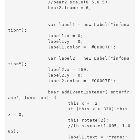
		//bear2.scale(0.5,0.5);

		bear2.frame = 6;

		var label1 = new Label("infoma
tion");

		label1.x = 0;

		label1.y = 0;

		label1.color = '#00007F';

		var label2 = new Label("infoma
tion");

		label2.x = 160;

		label2.y = 0;

		label2.color = '#00007F';

		bear.addEventListener('enterfr
ame', function() {

			this.x += 2;

			if (this.x > 320) this.
x = 0;

			this.rotate(2);

			//this.scale(1.005, 1.0
05);

			label1.text = 'frame:'+