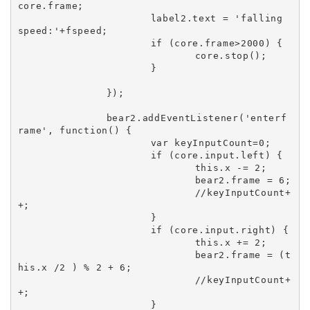
core.frame;

			label2.text = 'falling 
speed:'+fspeed;

			if (core.frame>2000) {

				core.stop();

			}

		});

		bear2.addEventListener('enterf
rame', function() {

			var keyInputCount=0;

			if (core.input.left) {

				this.x -= 2;

				bear2.frame = 6;

				//keyInputCount+
+;

			}

			if (core.input.right) {

				this.x += 2;

				bear2.frame = (t
his.x /2 ) % 2 + 6;

				//keyInputCount+
+;

			}
