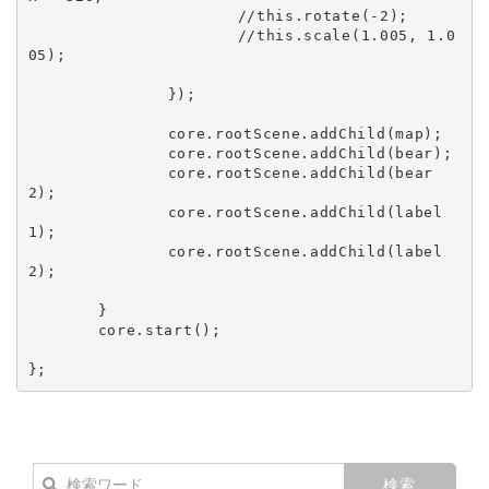
			//this.rotate(-2);

			//this.scale(1.005, 1.0
05);

		});

		core.rootScene.addChild(map);

		core.rootScene.addChild(bear);

		core.rootScene.addChild(bear
2);

		core.rootScene.addChild(label
1);

		core.rootScene.addChild(label
2);

	}

	core.start();
