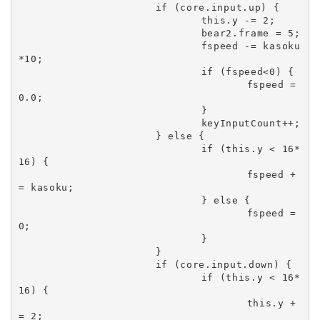
			if (core.input.up) {

				this.y -= 2;

				bear2.frame = 5;

				fspeed -= kasoku
*10;

				if (fspeed<0) {

					fspeed = 
0.0;

				}

				keyInputCount++;

			} else {

				if (this.y < 16*
16) {

					fspeed +
= kasoku;

				} else {

					fspeed = 
0;

				}

			}

			if (core.input.down) {

				if (this.y < 16*
16) {

					this.y +
= 2;
