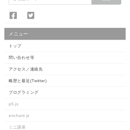
Facebook
Twitter
で
で
シ
シ
メニュー
ェ
ェ
ア
ア
トップ
問い合わせ等
アクセス／連絡先
略歴と最近(Twitter)
プログラミング
p5.js
enchant.js
ミニ講座