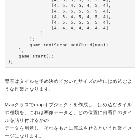
                [4, 5, 4, 5, 4, 5, 4],

                [4, 5, 5, 5, 5, 5, 4],

                [4, 5, 4, 5, 4, 5, 4],

                [4, 5, 5, 5, 5, 5, 4],

                [4, 4, 4, 4, 4, 4, 4]

            ]

        );

        game.rootScene.addChild(map);

    };

    game.start();

};
背景はタイルを予め決めておいたサイズの枠にはめ込むよ
うな作業となります。
Mapクラスでmapオブジェクトを作成し、はめ込むタイル
の種類を、これは画像データと、どの位置に何番目のタイ
ルを貼り付けるかの
データを用意し、それをもとに完成させるという作業イメ
ージになります。