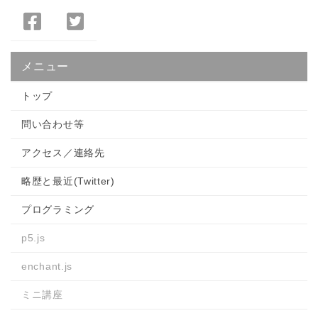
Facebook
Twitter
で
で
シ
シ
メニュー
ェ
ェ
ア
ア
トップ
問い合わせ等
アクセス／連絡先
略歴と最近(Twitter)
プログラミング
p5.js
enchant.js
ミニ講座