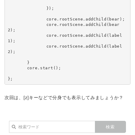
		});

		core.rootScene.addChild(bear);

		core.rootScene.addChild(bear
2);

		core.rootScene.addChild(label
1);

		core.rootScene.addChild(label
2);

	}

	core.start();

};
次回は、[z]キーなどで分身でも表示してみましょうか？