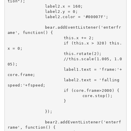
tion");

		label2.x = 160;

		label2.y = 0;

		label2.color = '#00007F';

		bear.addEventListener('enterfr
ame', function() {

			this.x += 2;

			if (this.x > 320) this.
x = 0;

			this.rotate(2);

			//this.scale(1.005, 1.0
05);

			label1.text = 'frame:'+
core.frame;

			label2.text = 'falling 
speed:'+fspeed;

			if (core.frame>2000) {

				core.stop();

			}

		});

		bear2.addEventListener('enterf
rame', function() {
