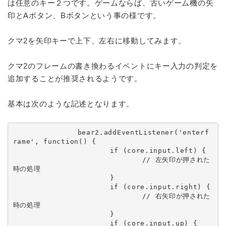
は任意のキー２つです。ゲームならば、古いゲーム機の矢
印とAボタン、Bボタンという事の様です。
クマ2を矢印キーで上下、左右に移動してみます。
クマ2のフレームの書き換わるイベントにキー入力の判定を
追加することが推奨されるようです。
基本は次のような記述となります。
		bear2.addEventListener('enterf
rame', function() {

			if (core.input.left) {

				// 左矢印が押された
時の処理

			}

			if (core.input.right) {

				// 右矢印が押された
時の処理

			}

			if (core.input.up) {
