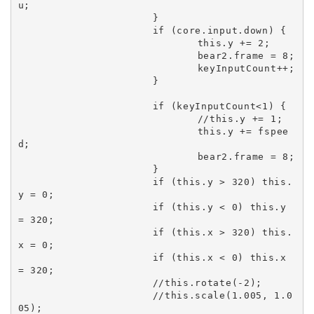
u;

			}

			if (core.input.down) {

				this.y += 2;

				bear2.frame = 8;

				keyInputCount++;

			}

			if (keyInputCount<1) {

				//this.y += 1;

				this.y += fspee
d;

				bear2.frame = 8;

			}

			if (this.y > 320) this.
y = 0;

			if (this.y < 0) this.y 
= 320;

			if (this.x > 320) this.
x = 0;

			if (this.x < 0) this.x 
= 320;

			//this.rotate(-2);

			//this.scale(1.005, 1.0
05);
