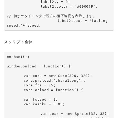
		label2.y = 0;

		label2.color = '#00007F';

// 何かのタイミングで現在の落下速度を表示します。

			label2.text = 'falling 
スクリプト全体
enchant();

window.onload = function() {

	var core = new Core(320, 320);

	core.preload('chara1.png');

	core.fps = 15;

	core.onload = function() {

	var fspeed = 0;

	var kasoku = 0.05;

		var bear = new Sprite(32, 32);
