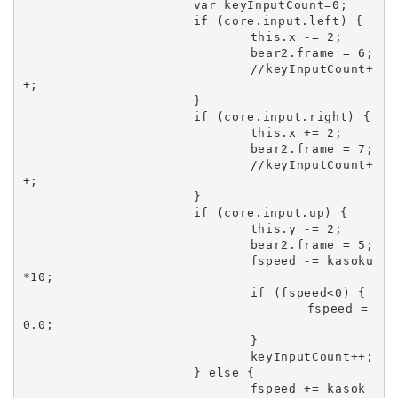
			var keyInputCount=0;

			if (core.input.left) {

				this.x -= 2;

				bear2.frame = 6;

				//keyInputCount+
+;

			}

			if (core.input.right) {

				this.x += 2;

				bear2.frame = 7;

				//keyInputCount+
+;

			}

			if (core.input.up) {

				this.y -= 2;

				bear2.frame = 5;

				fspeed -= kasoku
*10;

				if (fspeed<0) {

					fspeed = 
0.0;

				}

				keyInputCount++;

			} else {

				fspeed += kasok