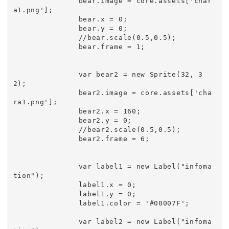
		bear.image = core.assets['char
a1.png'];

		bear.x = 0;

		bear.y = 0;

		//bear.scale(0.5,0.5);

		bear.frame = 1;

		var bear2 = new Sprite(32, 3
2);

		bear2.image = core.assets['cha
ra1.png'];

		bear2.x = 160;

		bear2.y = 0;

		//bear2.scale(0.5,0.5);

		bear2.frame = 6;

		var label1 = new Label("infoma
tion");

		label1.x = 0;

		label1.y = 0;

		label1.color = '#00007F';

		var label2 = new Label("infoma