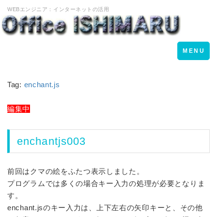
WEBエンジニア：インターネットの活用
Toggle
MENU
navigation
Tag:
enchant.js
編集中
enchantjs003
前回はクマの絵をふたつ表示しました。
プログラムでは多くの場合キー入力の処理が必要となりま
す。
enchant.jsのキー入力は、上下左右の矢印キーと、その他